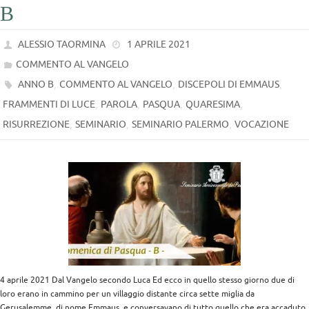
B
ALESSIO TAORMINA
1 APRILE 2021
COMMENTO AL VANGELO
,
,
,
ANNO B
COMMENTO AL VANGELO
DISCEPOLI DI EMMAUS
,
,
,
,
FRAMMENTI DI LUCE
PAROLA
PASQUA
QUARESIMA
,
,
,
RISURREZIONE
SEMINARIO
SEMINARIO PALERMO
VOCAZIONE
4 aprile 2021 Dal Vangelo secondo Luca Ed ecco in quello stesso giorno due di
loro erano in cammino per un villaggio distante circa sette miglia da
Gerusalemme, di nome Emmaus, e conversavano di tutto quello che era accaduto.