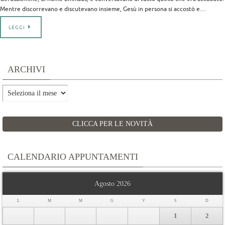
Mentre discorrevano e discutevano insieme, Gesù in persona si accostò e…
LEGGI
ARCHIVI
Archivi
CLICCA PER LE NOVITÀ
CALENDARIO APPUNTAMENTI
Agosto 2026
L
M
M
G
V
S
D
1
2