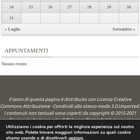
24
25
26
27
28
29
30
31
« Luglio
Settembre »
APPUNTAMENTI
Nessun evento
Il testo di questa pagina è distribuito con Licenza
Creative
Commons Attribuzione - Condividi allo stesso modo 3.0 Unported
.
I contenuti non testuali sono coperti da copyright © 2015-2021
Seminario Arcivescovile di Palermo. Tutti i diritti riservati.
Utilizziamo i cookie per offrirti la migliore esperienza sul nostro
sito web. Potete trovare maggiori informazioni su quali cookie
Powered by
Nirvana
&
WordPress.
stiamo usando o di disattivarli
opzioni
.