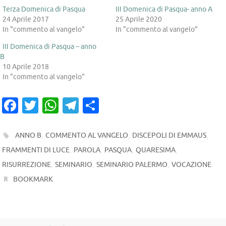
Terza Domenica di Pasqua
III Domenica di Pasqua- anno A
24 Aprile 2017
25 Aprile 2020
In "commento al vangelo"
In "commento al vangelo"
III Domenica di Pasqua – anno
B
10 Aprile 2018
In "commento al vangelo"
Fa
T
W
T
C
c
w
h
el
o
e
it
at
e
n
,
,
,
ANNO B
COMMENTO AL VANGELO
DISCEPOLI DI EMMAUS
b
te
s
gr
di
,
,
,
,
FRAMMENTI DI LUCE
PAROLA
PASQUA
QUARESIMA
o
r
,
A
a
,
vi
,
.
RISURREZIONE
SEMINARIO
SEMINARIO PALERMO
VOCAZIONE
.
BOOKMARK
o
p
m
di
k
p