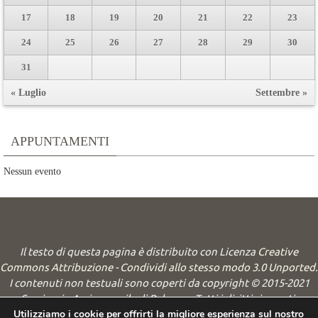
17
18
19
20
21
22
23
24
25
26
27
28
29
30
31
« Luglio
Settembre »
APPUNTAMENTI
Nessun evento
Il testo di questa pagina è distribuito con Licenza
Creative
Commons Attribuzione - Condividi allo stesso modo 3.0 Unported
.
I contenuti non testuali sono coperti da copyright © 2015-2021
Seminario Arcivescovile di Palermo. Tutti i diritti riservati.
Utilizziamo i cookie per offrirti la migliore esperienza sul nostro