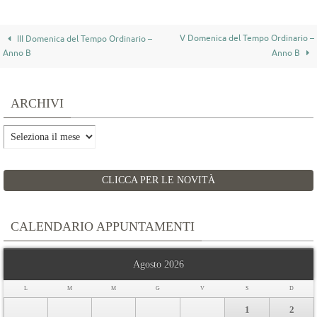
k
p
V Domenica del Tempo Ordinario –
III Domenica del Tempo Ordinario –
Anno B
Anno B
ARCHIVI
Archivi
CLICCA PER LE NOVITÀ
CALENDARIO APPUNTAMENTI
Agosto 2026
L
M
M
G
V
S
D
1
2