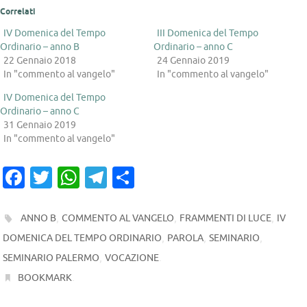
Correlati
IV Domenica del Tempo
III Domenica del Tempo
Ordinario – anno B
Ordinario – anno C
22 Gennaio 2018
24 Gennaio 2019
In "commento al vangelo"
In "commento al vangelo"
IV Domenica del Tempo
Ordinario – anno C
31 Gennaio 2019
In "commento al vangelo"
Fa
T
W
T
C
c
w
h
el
o
e
it
at
e
n
,
,
,
ANNO B
COMMENTO AL VANGELO
FRAMMENTI DI LUCE
IV
b
te
s
gr
di
,
,
,
DOMENICA DEL TEMPO ORDINARIO
PAROLA
SEMINARIO
o
r
A
,
a
vi
.
SEMINARIO PALERMO
VOCAZIONE
.
BOOKMARK
o
p
m
di