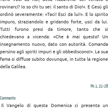
rovinarci? Io so chi tu sei: il santo di Dio!»
. E Ges
ù gl
ordinò severamente:
«
Taci! Esci da lui!». E lo spirito
impuro, straziandolo e gridando forte, uscì da lui.
Tutti furono presi da timore, tanto che si
chiedevano a vicenda:
«
Che è mai questo? U
insegnamento nuovo, dato con autorità. Comanda
persino agli spiriti impuri e gli obbediscono!». La sua
fama si diffuse subito dovunque, in tutta la regione
della Galilea.
Mc 1, 21-28
Commento
Il Vangelo di questa Domenica ci presenta un