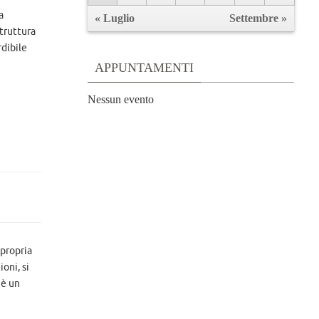
a
« Luglio
Settembre »
struttura
rdibile
APPUNTAMENTI
Nessun evento
 propria
oni, si
”è un