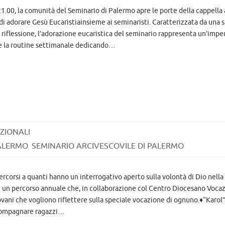
1.00, la comunità del Seminario di Palermo apre le porte della cappella 
di adorare Gesù Eucaristiainsieme ai seminaristi. Caratterizzata da una 
riflessione, l’adorazione eucaristica del seminario rappresenta un’impe
e la routine settimanale dedicando…
ZIONALI
ALERMO
,
SEMINARIO ARCIVESCOVILE DI PALERMO
percorsi a quanti hanno un interrogativo aperto sulla volontà di Dio nella
 un percorso annuale che, in collaborazione col Centro Diocesano Vocazi
ovani che vogliono riflettere sulla speciale vocazione di ognuno.♦“Karol
compagnare ragazzi…