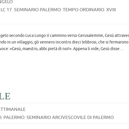
NGELO
,
LC 17
,
SEMINARIO PALERMO
,
TEMPO ORDINARIO
,
XVIII
elo secondo Luca Lungo il cammino verso Gerusalemme, Gesù attraver
ndo in un villaggio, gli vennero incontro dieci lebbrosi, che si fermarono
 voce: «Gesù, maestro, abbi pietà di noi!». Appena li vide, Gesù disse…
LE
ETTIMANALE
O
,
PALERMO
,
SEMINARIO ARCIVESCOVILE DI PALERMO