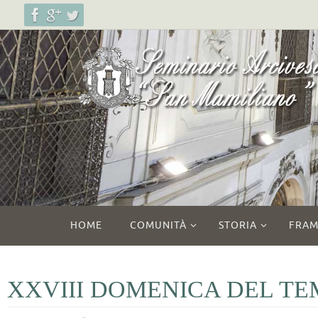
Salta
al
contenuto
Salta
HOME
COMUNITÀ
STORIA
FRAM
al
contenuto
XXVIII DOMENICA DEL TE