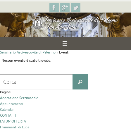
Salta
al
contenuto
Seminario Arcivescovile di Palermo
» Eventi
Nessun evento è stato trovato.
Search
Cerca
for:
Pagine
Adorazione Settimanale
Appuntamenti
Calendar
CONTATTI
FAI UN’OFFERTA
Frammenti di Luce