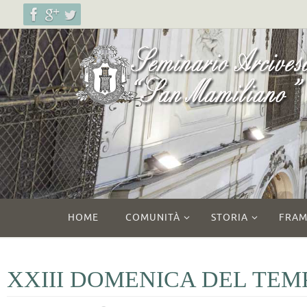
Salta
al
contenuto
Salta
HOME
COMUNITÀ
STORIA
FRAM
al
contenuto
XXIII DOMENICA DEL TEM