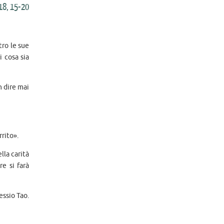
18, 15-20
tro le sue
i cosa sia
n dire mai
rito».
lla carità
e si farà
essio Tao.