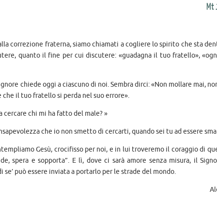
Mt 
alla correzione fraterna, siamo chiamati a cogliere lo spirito che sta den
ere, quanto il fine per cui discutere: «guadagna il tuo fratello», «ogn
 Signore chiede oggi a ciascuno di noi. Sembra dirci: «Non mollare mai, no
che il tuo fratello si perda nel suo errore».
 cercare chi mi ha fatto del male? »
sapevolezza che io non smetto di cercarti, quando sei tu ad essere smar
liamo Gesù, crocifisso per noi, e in lui troveremo il coraggio di que
, spera e sopporta”. E lì, dove ci sarà amore senza misura, il Signor
 se’ può essere inviata a portarlo per le strade del mondo.
Al