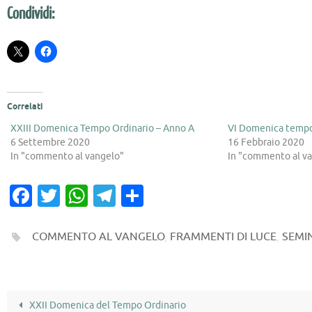
Condividi:
Correlati
XXIII Domenica Tempo Ordinario – Anno A
VI Domenica tempo 
6 Settembre 2020
16 Febbraio 2020
In "commento al vangelo"
In "commento al v
Fa
T
W
T
C
c
w
h
el
o
e
it
at
e
n
COMMENTO AL VANGELO
,
FRAMMENTI DI LUCE
,
SEMI
b
te
s
gr
di
o
r
A
a
vi
o
p
m
di
XXII Domenica del Tempo Ordinario