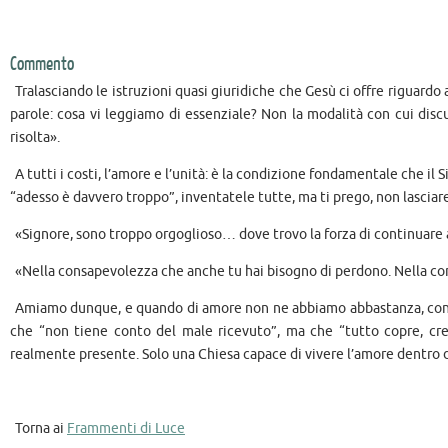
Commento
Tralasciando le istruzioni quasi giuridiche che Gesù ci offre riguardo 
parole: cosa vi leggiamo di essenziale? Non la modalità con cui discut
risolta».
A tutti i costi, l’amore e l’unità: è la condizione fondamentale che il
“adesso è davvero troppo”, inventatele tutte, ma ti prego, non lasciare 
«Signore, sono troppo orgoglioso… dove trovo la forza di continuare a
«Nella consapevolezza che anche tu hai bisogno di perdono. Nella con
Amiamo dunque, e quando di amore non ne abbiamo abbastanza, contemp
che “non tiene conto del male ricevuto”, ma che “tutto copre, crede
realmente presente. Solo una Chiesa capace di vivere l’amore dentro di
Torna ai
Frammenti di Luce