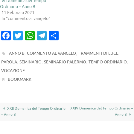
VI Domenica del Tempo
Ordinario – Anno B
11 Febbraio 2021
In "commento al vangelo"
Fa
T
W
T
C
c
w
h
el
o
e
it
at
e
n
,
,
,
ANNO B
COMMENTO AL VANGELO
FRAMMENTI DI LUCE
b
te
s
gr
di
,
,
,
,
PAROLA
SEMINARIO
SEMINARIO PALERMO
TEMPO ORDINARIO
o
r
.
A
a
vi
VOCAZIONE
.
BOOKMARK
o
p
m
di
k
p
XXIV Domenica del Tempo Ordinario –
XXII Domenica del Tempo Ordinario
– Anno B
Anno B