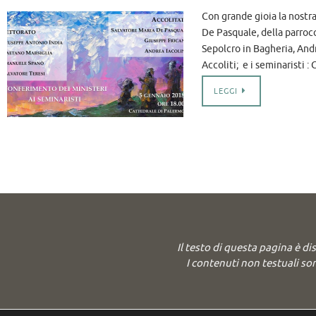
Con grande gioia la nostr
De Pasquale, della parrocc
Sepolcro in Bagheria, Andr
Accoliti; e i seminaristi 
LEGGI
Il testo di questa pagina è di
I contenuti non testuali son