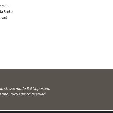
e Maria
hia Santo
ituiti
llo stesso modo 3.0 Unported
.
o. Tutti i diritti riservati.