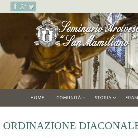
Salta
al
contenuto
Salta
HOME
COMUNITÀ
STORIA
FRAM
al
contenuto
ORDINAZIONE DIACONAL