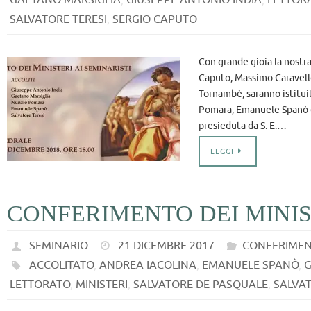
SALVATORE TERESI
,
SERGIO CAPUTO
Con grande gioia la nostr
Caputo, Massimo Caravello
Tornambè, saranno istituit
Pomara, Emanuele Spanò e S
presieduta da S. E.…
LEGGI
CONFERIMENTO DEI MINIS
SEMINARIO
21 DICEMBRE 2017
CONFERIMEN
ACCOLITATO
,
ANDREA IACOLINA
,
EMANUELE SPANÒ
,
G
LETTORATO
,
MINISTERI
,
SALVATORE DE PASQUALE
,
SALVAT