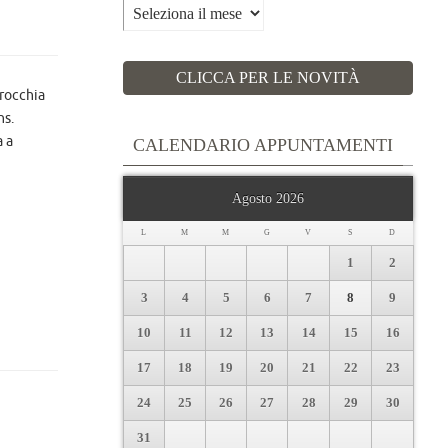
Archivi
CLICCA PER LE NOVITÀ
rrocchia
ns.
a a
CALENDARIO APPUNTAMENTI
Agosto 2026
L
M
M
G
V
S
D
1
2
3
4
5
6
7
8
9
10
11
12
13
14
15
16
17
18
19
20
21
22
23
24
25
26
27
28
29
30
31