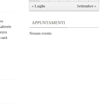
« Luglio
Settembre »
gio
APPUNTAMENTI
Gabriele
unzio
Nessun evento
 sarà