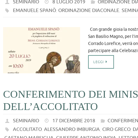
SEMINARIO
8 LUGLIO 2019
ORDINAZIONE D
EMANUELE SPANÒ
,
ORDINAZIONE DIACONALE
,
SEMIN
Con grande gioia la nostr
San Basilio Magno, per l’
Corrado Lorefice, verrà o
partecipare alla Celebraz
LEGGI
CONFERIMENTO DEI MINIS
DELL’ACCOLITATO
SEMINARIO
17 DICEMBRE 2018
CONFERIMEN
ACCOLITATO
,
ALESSANDRO IMBURGIA
,
CIRO GRECO
,
D
GAETANO MARSIGLIA
,
GIUSEPPE ANTONIO INDIA
,
LETTOR