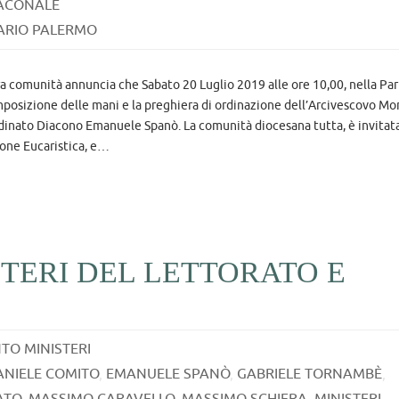
IACONALE
ARIO PALERMO
a comunità annuncia che Sabato 20 Luglio 2019 alle ore 10,00, nella Pa
imposizione delle mani e la preghiera di ordinazione dell’Arcivescovo Mo
rdinato Diacono Emanuele Spanò. La comunità diocesana tutta, è invitat
ione Eucaristica, e…
TERI DEL LETTORATO E
TO MINISTERI
ANIELE COMITO
,
EMANUELE SPANÒ
,
GABRIELE TORNAMBÈ
,
ATO
,
MASSIMO CARAVELLO
,
MASSIMO SCHIERA
,
MINISTERI
,