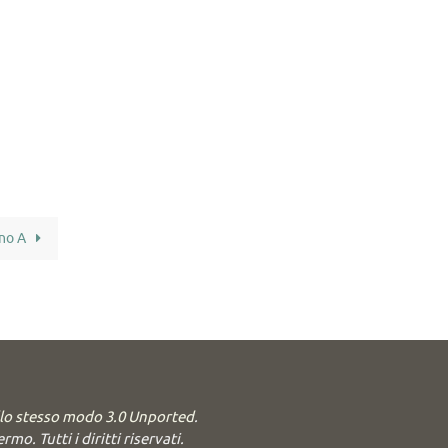
nno A
llo stesso modo 3.0 Unported
.
o. Tutti i diritti riservati.