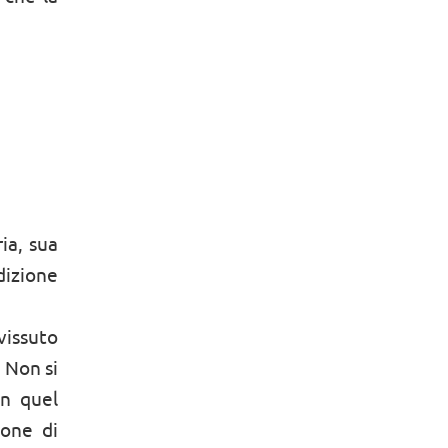
ia, sua
ddizione
 vissuto
 Non si
in quel
ione di