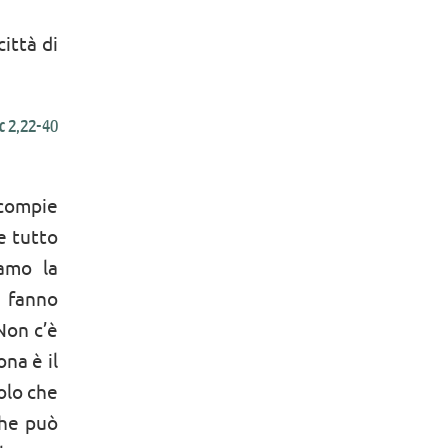
ittà di
c 2,22-40
 compie
e tutto
iamo la
i fanno
 Non c’è
na è il
solo che
che può