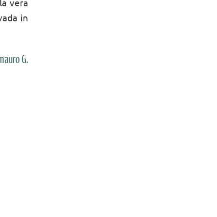
la vera
vada in
mauro
G.