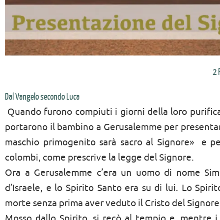
2 
Dal Vangelo secondo Luca
Quando furono compiuti i giorni della loro purifi
portarono il bambino a Gerusalemme per presentarlo
maschio primogenito sarà sacro al Signore»  e per
colombi, come prescrive la legge del Signore.
Ora a Gerusalemme c’era un uomo di nome Simeo
d’Israele, e lo Spirito Santo era su di lui. Lo Spi
morte senza prima aver veduto il Cristo del Signore
Mosso dallo Spirito, si recò al tempio e, mentre i