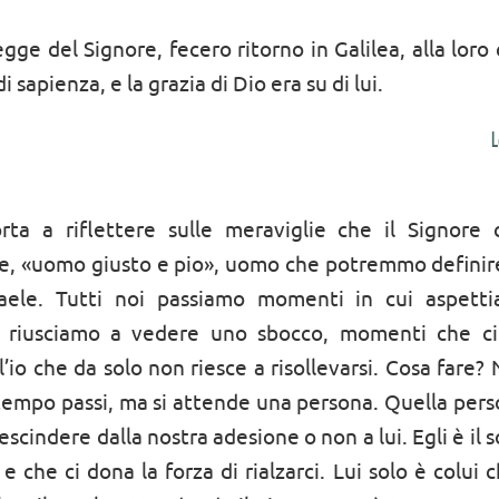
 del Signore, fecero ritorno in Galilea, alla loro c
 sapienza, e la grazia di Dio era su di lui.
L
rta a riflettere sulle meraviglie che il Signore
ne, «uomo giusto e pio», uomo che potremmo definir
raele. Tutti noi passiamo momenti in cui aspett
n riusciamo a vedere uno sbocco, momenti che c
l’io che da solo non riesce a risollevarsi. Cosa fare?
l tempo passi, ma si attende una persona. Quella perso
escindere dalla nostra adesione o non a lui. Egli è il 
e che ci dona la forza di rialzarci. Lui solo è colui 