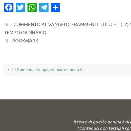
Fa
T
W
T
C
c
w
h
el
o
e
it
at
e
n
COMMENTO AL VANGELO
,
FRAMMENTI DI LUCE
,
LC 2;
b
te
s
gr
di
TEMPO ORDINARIO
.
BOOKMARK
.
o
r
A
a
vi
o
p
m
di
k
p
III Domenica tempo ordinario – anno A
Il testo di questa pagina è di
I contenuti non testuali son