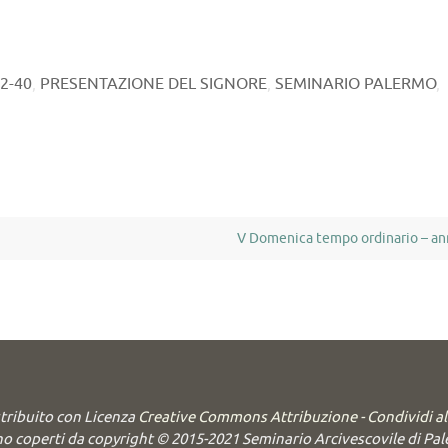
22-40
,
PRESENTAZIONE DEL SIGNORE
,
SEMINARIO PALERMO
,
V Domenica tempo ordinario – a
stribuito con Licenza
Creative Commons Attribuzione - Condividi a
o coperti da copyright © 2015-2021 Seminario Arcivescovile di Palerm