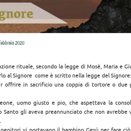
Febbraio 2020
cazione rituale, secondo la legge di Mosè, Maria e G
 al Signore  come è scritto nella legge del Signore
 offrire in sacrificio una coppia di tortore o due 
ne, uomo giusto e pio, che aspettava la consol
rito Santo gli aveva preannunciato che non avrebbe v
.
 genitori vi portavano il bambino Gesù per fare ciò