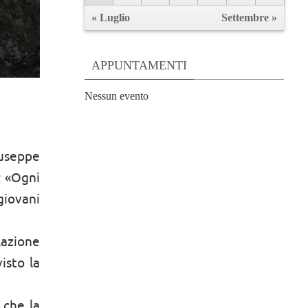
« Luglio
Settembre »
APPUNTAMENTI
Nessun evento
iuseppe
: «Ogni
giovani
azione
isto la
 che la