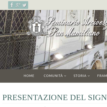
Salta
al
contenuto
Salta
HOME
COMUNITÀ
STORIA
FRAM
al
contenuto
PRESENTAZIONE DEL SIGN