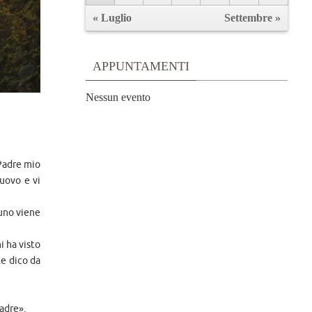
« Luglio
Settembre »
APPUNTAMENTI
Nessun evento
 Padre mio
nuovo e vi
suno viene
i ha visto
le dico da
Padre».