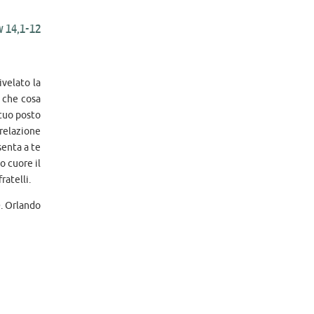
v 14,1-12
ivelato la
n che cosa
 tuo posto
 relazione
senta a te
o cuore il
ratelli.
. Orlando