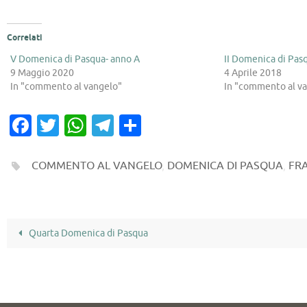
Correlati
V Domenica di Pasqua- anno A
II Domenica di Pas
9 Maggio 2020
4 Aprile 2018
In "commento al vangelo"
In "commento al v
Fa
T
W
T
C
c
w
h
el
o
e
it
at
e
n
COMMENTO AL VANGELO
,
DOMENICA DI PASQUA
,
FRA
b
te
s
gr
di
o
r
A
a
vi
o
p
m
di
Quarta Domenica di Pasqua
k
p