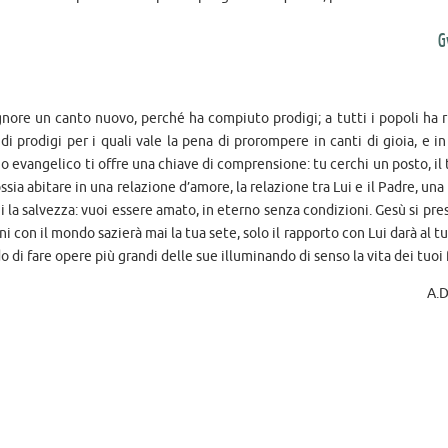
G
Signore un canto nuovo, perché ha compiuto prodigi; a tutti i popoli ha r
di prodigi per i quali vale la pena di prorompere in canti di gioia, e i
no evangelico ti offre una chiave di comprensione: tu cerchi un posto, il
ssia abitare in una relazione d’amore, la relazione tra Lui e il Padre, una
hi la salvezza: vuoi essere amato, in eterno senza condizioni. Gesù si pre
i con il mondo sazierà mai la tua sete, solo il rapporto con Lui darà al tu
o di fare opere più grandi delle sue illuminando di senso la vita dei tuoi f
A.D