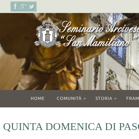
Salta
al
contenuto
Salta
HOME
COMUNITÀ
STORIA
FRAM
al
contenuto
QUINTA DOMENICA DI PA