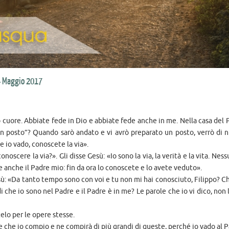
 Maggio 2017
ro cuore. Abbiate fede in Dio e abbiate fede anche in me. Nella casa del
un posto”? Quando sarò andato e vi avrò preparato un posto, verrò di 
 io vado, conoscete la via».
scere la via?». Gli disse Gesù: «Io sono la via, la verità e la vita. Nes
anche il Padre mio: fin da ora lo conoscete e lo avete veduto».
Gesù: «Da tanto tempo sono con voi e tu non mi hai conosciuto, Filippo? Ch
i che io sono nel Padre e il Padre è in me? Le parole che io vi dico, non 
elo per le opere stesse.
ere che io compio e ne compirà di più grandi di queste, perché io vado al 