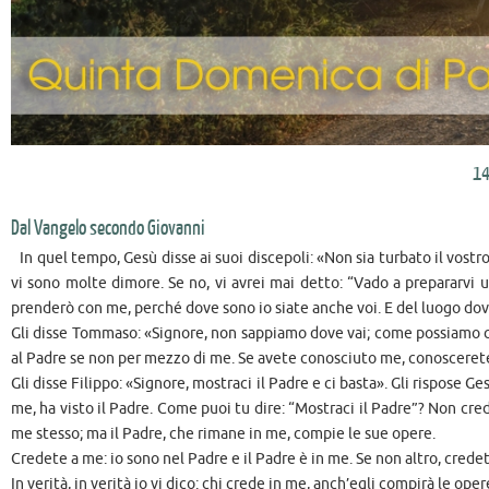
14
Dal Vangelo secondo Giovanni
In quel tempo, Gesù disse ai suoi discepoli: «Non sia turbato il vost
vi sono molte dimore. Se no, vi avrei mai detto: “Vado a prepararvi 
prenderò con me, perché dove sono io siate anche voi. E del luogo dove
Gli disse Tommaso: «Signore, non sappiamo dove vai; come possiamo cono
al Padre se non per mezzo di me. Se avete conosciuto me, conoscerete 
Gli disse Filippo: «Signore, mostraci il Padre e ci basta». Gli rispose 
me, ha visto il Padre. Come puoi tu dire: “Mostraci il Padre”? Non cred
me stesso; ma il Padre, che rimane in me, compie le sue opere.
Credete a me: io sono nel Padre e il Padre è in me. Se non altro, credet
In verità, in verità io vi dico: chi crede in me, anch’egli compirà le op