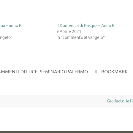
qua – anno B
II Domenica di Pasqua – Anno B
9 Aprile 2021
angelo"
In "commento al vangelo"
MMENTI DI LUCE
,
SEMINARIO PALERMO
.
BOOKMARK
.
Graduatoria f