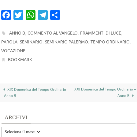
Fa
T
W
T
C
c
w
h
el
o
e
it
at
e
n
,
,
,
ANNO B
COMMENTO AL VANGELO
FRAMMENTI DI LUCE
b
te
s
gr
di
,
,
,
,
PAROLA
SEMINARIO
SEMINARIO PALERMO
TEMPO ORDINARIO
o
r
.
A
a
vi
VOCAZIONE
.
BOOKMARK
o
p
m
di
k
p
XXI Domenica del Tempo Ordinario –
XIX Domenica del Tempo Ordinario
– Anno B
Anno B
ARCHIVI
Archivi